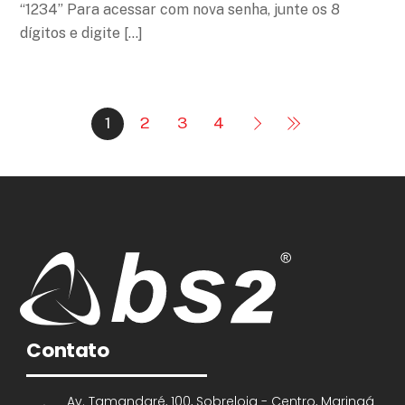
“1234” Para acessar com nova senha, junte os 8
dígitos e digite […]
1
2
3
4
Contato
Av. Tamandaré, 100, Sobreloja - Centro, Maringá