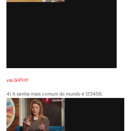
via GIPHY
4) A senha mais comum do mundo é 123456.