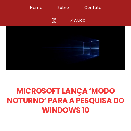
Home
Sobre
Contato
Ajuda
MICROSOFT LANÇA ‘MODO
NOTURNO’ PARA A PESQUISA DO
WINDOWS 10