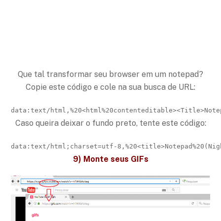
Que tal transformar seu browser em um notepad?
Copie este código e cole na sua busca de URL:
data:text/html,%20<html%20contenteditable><Title>Note
Caso queira deixar o fundo preto, tente este código:
data:text/html;charset=utf-8,%20<title>Notepad%20(Nig
9) Monte seus GIFs