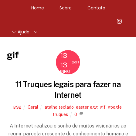
Home
Sobre
Contato
Ajuda
gif
13
2017
13
JUNHO
11 Truques legais para fazer na
Internet
Geral
atalho teclado
,
easter egg
,
gif
,
google
,
BS2
truques
0
A Internet realizou o sonho de muitos visionários ao
reunir parcela crescente do conhecimento humano e