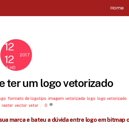
Home
12
2017
12
JULHO
 ter um logo vetorizado
ogo
,
formato de logotipo
,
imagem vetorizada
,
logo
,
logo vetorizado
,
,
raster
,
vector
,
vetor
0
 sua marca e bateu a dúvida entre logo em bitmap 