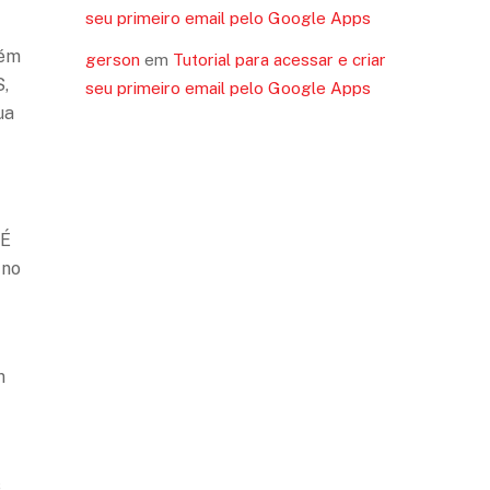
seu primeiro email pelo Google Apps
bém
gerson
em
Tutorial para acessar e criar
S,
seu primeiro email pelo Google Apps
ua
 É
 no
m
s