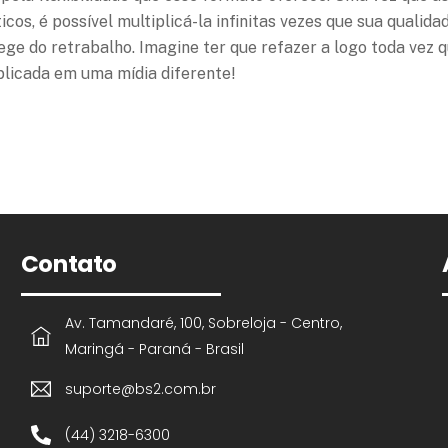
s, é possível multiplicá-la infinitas vezes que sua qualida
ge do retrabalho. Imagine ter que refazer a logo toda vez 
aplicada em uma mídia diferente!
Contato
Av. Tamandaré, 100, Sobreloja - Centro,
Maringá - Paraná - Brasil
suporte@bs2.com.br
(44) 3218-6300