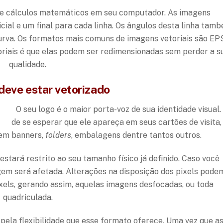
 de cálculos matemáticos em seu computador. As imagens
cial e um final para cada linha. Os ângulos desta linha tam
urva. Os formatos mais comuns de imagens vetoriais são EP
riais é que elas podem ser redimensionadas sem perder a s
qualidade.
deve estar vetorizado
O seu logo é o maior porta-voz de sua identidade visual.
de se esperar que ele apareça em seus cartões de visita,
, em banners,
folders
, embalagens dentre tantos outros.
stará restrito ao seu tamanho físico já definido. Caso você
gem será afetada. Alterações na disposição dos pixels pode
xels, gerando assim, aquelas imagens desfocadas, ou toda
quadriculada.
pela flexibilidade que esse formato oferece. Uma vez que a