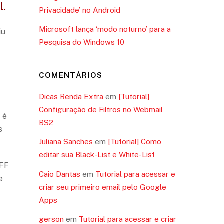
l.
Privacidade’ no Android
Microsoft lança ‘modo noturno’ para a
iu
Pesquisa do Windows 10
COMENTÁRIOS
Dicas Renda Extra
em
[Tutorial]
Configuração de Filtros no Webmail
 é
BS2
s
Juliana Sanches
em
[Tutorial] Como
editar sua Black-List e White-List
IFF
Caio Dantas
em
Tutorial para acessar e
e
criar seu primeiro email pelo Google
Apps
gerson
em
Tutorial para acessar e criar